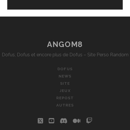
ANGOM8
Dofus, Dofus et encore plus de Dofus – Site Perso Random
DOFUS
NEWS
SITE
JEUX
REPOST
AUTRES
twitter
youtube
discord
medium
twitch