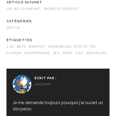
ARTICLE SUIVANT
UN JEU D’ENFANT : BIONICLE HEROES
CATÉGORIES
DOFUS
ÉTIQUETTES
2.42
BETA
BIENTOT
CHANGELOG
DOFUS
EN
FUSION
HUPPERMAGE
JEU
NERF
OSA
SERVEURS
ÉCRIT PAR :
ANGOM8
Je me demande toujours pourquoi j'ai ouvert un
site perso.