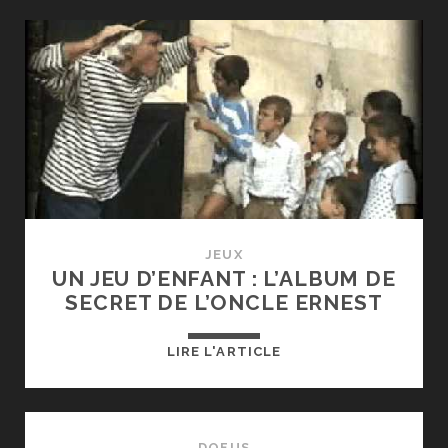
D’ENFANT
:
MARIO
KART
JEUX
UN JEU D’ENFANT : L’ALBUM DE
SECRET DE L’ONCLE ERNEST
UN
LIRE L'ARTICLE
JEU
D’ENFANT
:
L’ALBUM
DOFUS