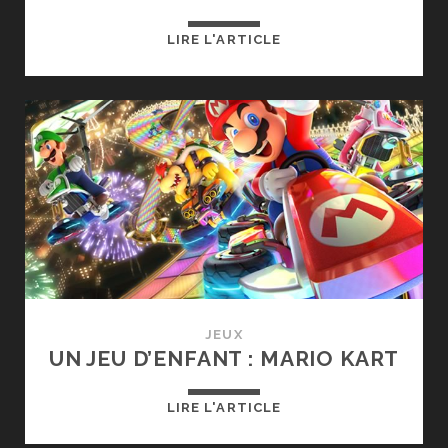
UN
LIRE L'ARTICLE
JEU
D’ENFANT
:
RE-
VOLT
JEUX
UN JEU D’ENFANT : MARIO KART
UN
LIRE L'ARTICLE
JEU