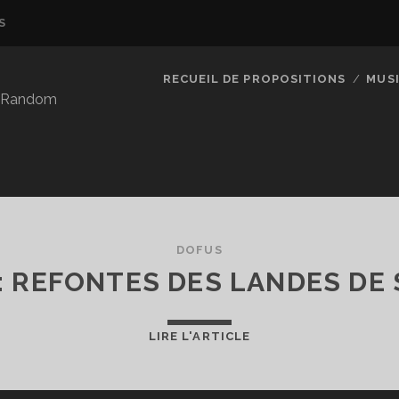
S
RECUEIL DE PROPOSITIONS
MUS
so Random
DOFUS
 : REFONTES DES LANDES DE
MAJ
LIRE L'ARTICLE
2.42
:
REFONTES