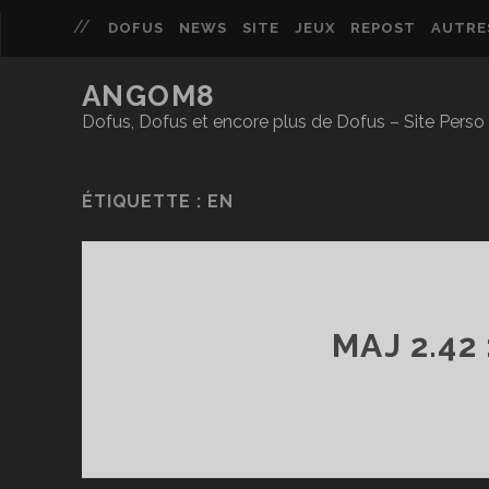
DOFUS
NEWS
SITE
JEUX
REPOST
AUTRE
ANGOM8
Dofus, Dofus et encore plus de Dofus – Site Per
ÉTIQUETTE :
EN
MAJ 2.42