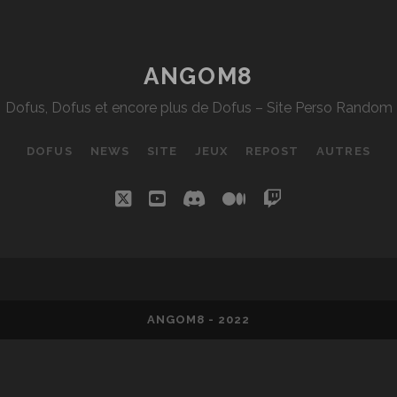
DES
LANDES
DE
ANGOM8
SIDIMOTE
Dofus, Dofus et encore plus de Dofus – Site Perso Random
DOFUS
NEWS
SITE
JEUX
REPOST
AUTRES
twitter
youtube
discord
medium
twitch
ANGOM8 - 2022