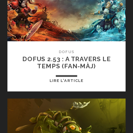
DOFUS
DOFUS 2.53 : A TRAVERS LE
TEMPS (FAN-MÀJ)
DOFUS
LIRE L'ARTICLE
2.53
:
A
TRAVERS
LE
TEMPS
(FAN-