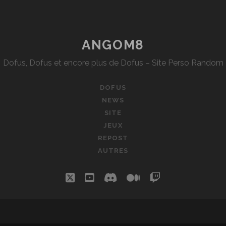
DES
PUBLICATIONS
ANGOM8
Dofus, Dofus et encore plus de Dofus – Site Perso Random
DOFUS
NEWS
SITE
JEUX
REPOST
AUTRES
twitter
youtube
discord
medium
twitch