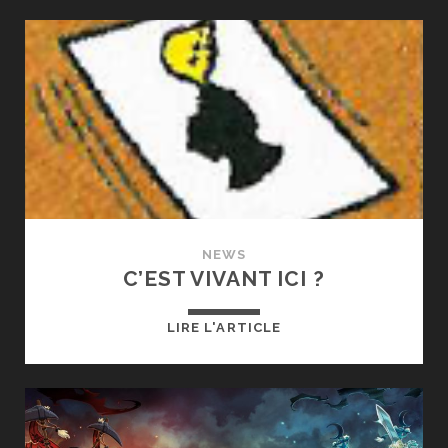
LA
SAGESSE
–
LES
13
IDOLES
MAUDITES
DE
RAZHAH
SPOUTAHALA
NEWS
C’EST VIVANT ICI ?
C’EST
LIRE L'ARTICLE
VIVANT
ICI
?