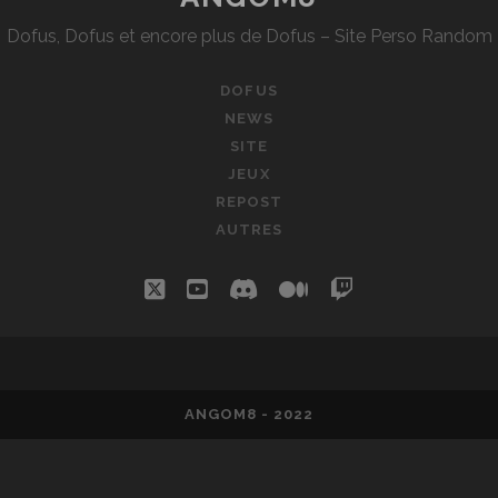
ET
Dofus, Dofus et encore plus de Dofus – Site Perso Random
PROJETS
DOFUS
NEWS
SITE
JEUX
REPOST
AUTRES
twitter
youtube
discord
medium
twitch
ANGOM8 - 2022