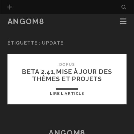
ANGOM8
ÉTIQUETTE :
UPDATE
DOFUS
BETA 2.41,MISE À JOUR DES
THÈMES ET PROJETS
BETA
LIRE L'ARTICLE
2.41,MISE
À
JOUR
DES
THÈMES
ANGOM8