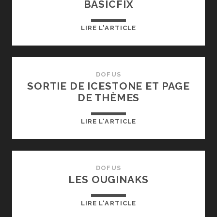
BASICFIX
SORTIE
LIRE L'ARTICLE
DE
SEPSTONE
ET
DE
DOFUS
SORTIE DE ICESTONE ET PAGE
BASICFIX
DE THÈMES
SORTIE
LIRE L'ARTICLE
DE
ICESTONE
ET
PAGE
DOFUS
LES OUGINAKS
DE
THÈMES
LES
LIRE L'ARTICLE
OUGINAKS