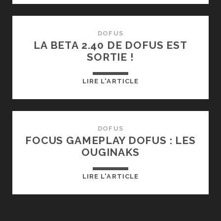
DOFUS
LA BETA 2.40 DE DOFUS EST
SORTIE !
LA
LIRE L'ARTICLE
BETA
2.40
DE
DOFUS
DOFUS
FOCUS GAMEPLAY DOFUS : LES
EST
OUGINAKS
SORTIE
!
FOCUS
LIRE L'ARTICLE
GAMEPLAY
DOFUS
: