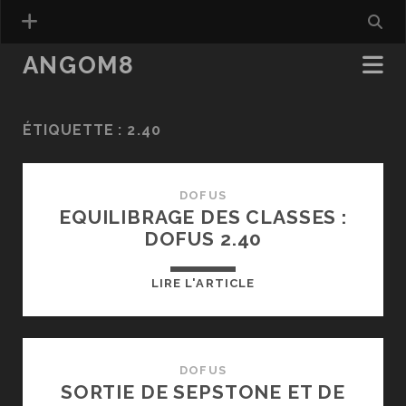
ANGOM8
ÉTIQUETTE :
2.40
DOFUS
EQUILIBRAGE DES CLASSES :
DOFUS 2.40
EQUILIBRAGE
LIRE L'ARTICLE
DES
CLASSES
:
DOFUS
DOFUS
SORTIE DE SEPSTONE ET DE
2.40