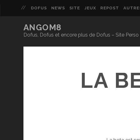
DOFUS
NEWS
SITE
JEUX
REPOST
AUTRE
ANGOM8
Dofus, Dofus et encore plus de Dofus – Site Per
LA B