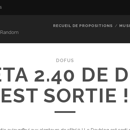
S
RECUEIL DE PROPOSITIONS
MUS
so Random
DOFUS
ETA 2.40 DE 
EST SORTIE !