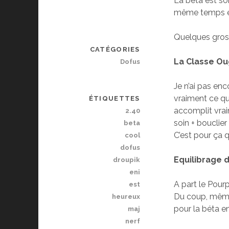
La beta est so
même temps e
Quelques gros
CATÉGORIES
La Classe Ou
Dofus
Je n’ai pas enc
vraiment ce que
ÉTIQUETTES
accomplit vrai
2.40
soin + bouclier
beta
C’est pour ça 
cool
dofus
Equilibrage 
droupik
eni
A part le Pourp
est
Du coup, même 
heureux
pour la béta en
maj
nerf