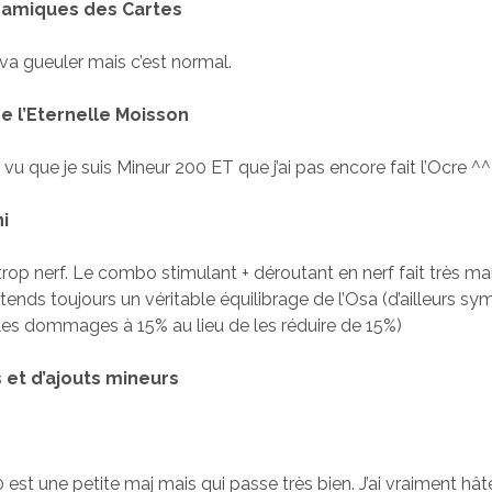
namiques des Cartes
 va gueuler mais c’est normal.
e l’Eternelle Moisson
vu que je suis Mineur 200 ET que j’ai pas encore fait l’Ocre ^^
i
 trop nerf. Le combo stimulant + déroutant en nerf fait très ma
attends toujours un véritable équilibrage de l’Osa (d’ailleurs sy
les dommages à 15% au lieu de les réduire de 15%)
s et d’ajouts mineurs
0 est une petite maj mais qui passe très bien. J’ai vraiment hât