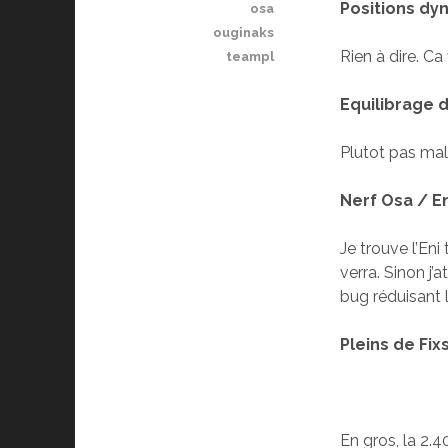
Positions dy
osa
ouginaks
Rien à dire. Ca
teampl
Equilibrage d
Plutot pas mal 
Nerf Osa / En
Je trouve l’Eni
verra. Sinon j’
bug réduisant 
Pleins de Fix
En gros, la 2.4