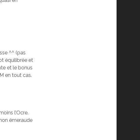
quasi en
asse ^^ (pas
ot équilibrée et
nte et le bonus
vM en tout cas.
moins l’Ocre.
ié mon émeraude