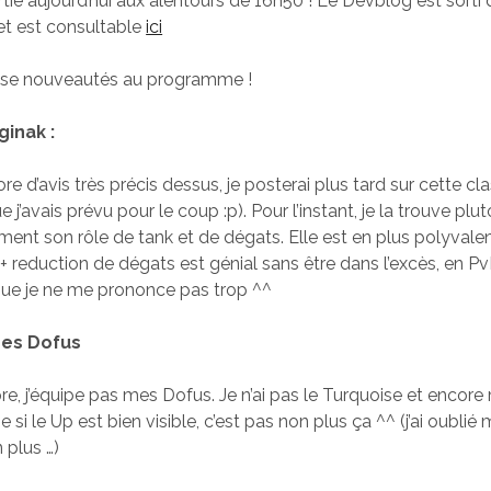
rtie aujourd’hui aux alentours de 16h50 ! Le Devblog est sorti 
t est consultable
ici
se nouveautés au programme !
ginak :
ore d’avis très précis dessus, je posterai plus tard sur cette cl
 j’avais prévu pour le coup :p). Pour l’instant, je la trouve plut
ment son rôle de tank et de dégats. Elle est en plus polyvale
 + reduction de dégats est génial sans être dans l’excès, en P
que je ne me prononce pas trop ^^
des Dofus
re, j’équipe pas mes Dofus. Je n’ai pas le Turquoise et encore 
si le Up est bien visible, c’est pas non plus ça ^^ (j’ai oubl
 plus …)