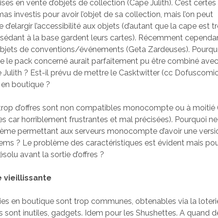
mises en vente d’objets de collection (Cape Julith). C’est certe
as investis pour avoir l’objet de sa collection, mais l’on peut
’elargir l’accessibilité aux objets (d’autant que la cape est tr
ssédant à la base gardent leurs cartes). Récemment cependan
’objets de conventions/événements (Geta Zardeuses). Pourqu
e le pack concerné aurait parfaitement pu être combiné avec
 Julith ? Est-il prévu de mettre le Casktwitter (cc Dofuscomic
r en boutique ?
rop d’offres sont non compatibles monocompte ou à moitié (
res car horriblement frustrantes et mal précisées). Pourquoi ne
tème permettant aux serveurs monocompte d’avoir une versi
tems ? Le problème des caractéristiques est évident mais po
résolu avant la sortie d’offres ?
vieillissante
es en boutique sont trop communes, obtenables via la loteri
s sont inutiles, gadgets. Idem pour les Shushettes. A quand d