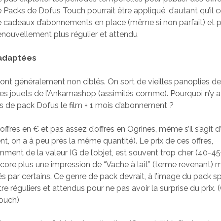
Packs de Dofus Touch pourrait être appliqué, d’autant qu’il c
 cadeaux d’abonnements en place (même si non parfait) et p
renouvellement plus régulier et attendu
nadaptées
sont généralement non ciblés. On sort de vieilles panoplies de
es jouets de l’Ankamashop (assimilés comme). Pourquoi n’y a 
s de pack Dofus le film + 1 mois d’abonnement ?
d’offres en € et pas assez d’offres en Ogrines, même s’il s’agit d
t, on a à peu près la même quantité). Le prix de ces offres,
ent de la valeur IG de l’objet, est souvent trop cher (40-45€
ore plus une impression de “Vache à lait” (terme revenant) m
s par certains. Ce genre de pack devrait, à l’image du pack sp
tre réguliers et attendus pour ne pas avoir la surprise du prix.
ouch)