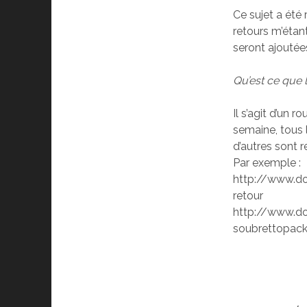
Ce sujet a été r
retours m’étan
seront ajoutée
Qu’est ce que
Il s’agit d’un 
semaine, tous 
d’autres sont 
Par exemple :
http://www.d
retour
http://www.d
soubrettopack