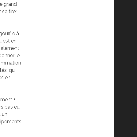
le grand
 se tirer
gouffre à
u est en
également
 donner le
sommation
és, qui
es en
ement +
rs pas eu
t un
quipements