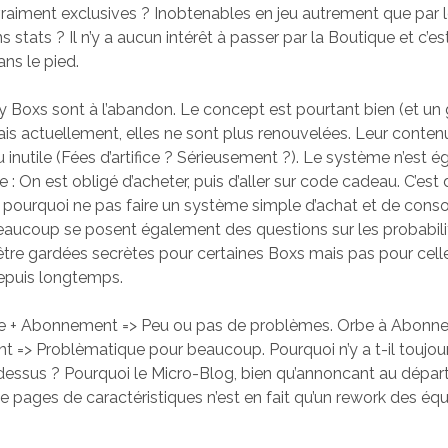
raiment exclusives ? Inobtenables en jeu autrement que par 
 stats ? Il n’y a aucun intérêt à passer par la Boutique et c’est
ans le pied.
 Boxs sont à l’abandon. Le concept est pourtant bien (et un 
is actuellement, elles ne sont plus renouvelées. Leur conten
 inutile (Fées d’artifice ? Sérieusement ?). Le système n’est 
e : On est obligé d’acheter, puis d’aller sur code cadeau. C’est
 pourquoi ne pas faire un système simple d’achat et de con
eaucoup se posent également des questions sur les probabilit
être gardées secrètes pour certaines Boxs mais pas pour cell
epuis longtemps.
 + Abonnement => Peu ou pas de problèmes. Orbe à Abonn
 => Problèmatique pour beaucoup. Pourquoi n’y a t-il toujou
dessus ? Pourquoi le Micro-Blog, bien qu’annoncant au dépar
 pages de caractéristiques n’est en fait qu’un rework des é