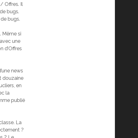
 Offres. Il
 de bugs.
 de bugs.
é. Même si
e avec une
n d’Offres
 d’une news
et douzaine
cliers, en
ec la
comme publié
classe. La
rectement ?
es ? Le