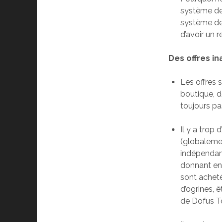
système de 
système de
d’avoir un 
Des offres i
Les offres 
boutique, d
toujours pa
Il y a trop 
(globalemen
indépendamm
donnant enc
sont acheté
d’ogrines, ê
de Dofus T