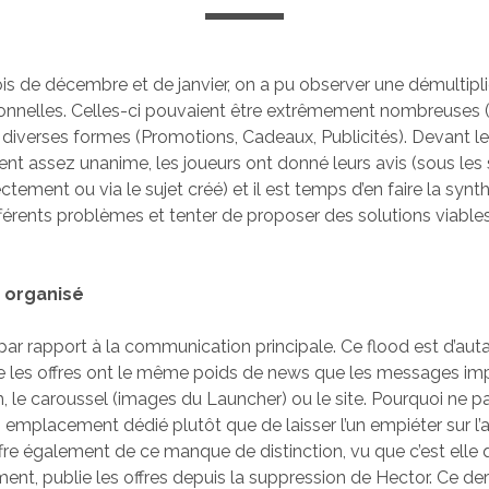
is de décembre et de janvier, on a pu observer une démultipl
onnelles. Celles-ci pouvaient être extrêmement nombreuses 
diverses formes (Promotions, Cadeaux, Publicités). Devant l
 assez unanime, les joueurs ont donné leurs avis (sous les 
tement ou via le sujet créé) et il est temps d’en faire la syn
fférents problèmes et tenter de proposer des solutions viable
 organisé
d par rapport à la communication principale. Ce flood est d’aut
ue les offres ont le même poids de news que les messages im
m, le caroussel (images du Launcher) ou le site. Pourquoi ne p
 emplacement dédié plutôt que de laisser l’un empiéter sur l’a
re également de ce manque de distinction, vu que c’est elle q
ment, publie les offres depuis la suppression de Hector. Ce der