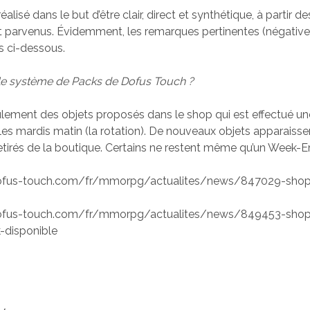
éalisé dans le but d’être clair, direct et synthétique, à partir de
t parvenus. Évidemment, les remarques pertinentes (négative
s ci-dessous.
 le système de Packs de Dofus Touch ?
roulement des objets proposés dans le shop qui est effectué un
les mardis matin (la rotation). De nouveaux objets apparaisse
retirés de la boutique. Certains ne restent même qu’un Week-
ofus-touch.com/fr/mmorpg/actualites/news/847029-shop-s
ofus-touch.com/fr/mmorpg/actualites/news/849453-sho
-disponible