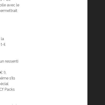
olle avec le
ermettrait
 la
t-il
’un ressenti
 !),
ême s’ils
écial
 (Cf Packs