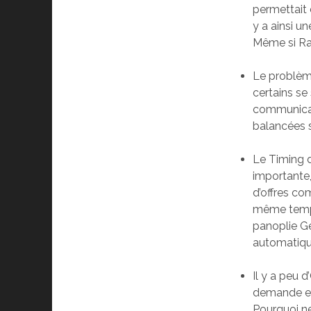
permettait 
y a ainsi u
Même si Ra
Le problème
certains se
communicat
balancées s
Le Timing d
importante,
d’offres co
même temps 
panoplie Ge
automatique
Il y a peu 
demande est
Pourquoi ne