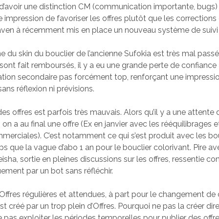
d’avoir une distinction CM (communication importante, bugs) /
ne impression de favoriser les offres plutôt que les corrections
ven à récemment mis en place un nouveau système de suivi
 du skin du bouclier de l’ancienne Sufokia est très mal pass
 sont fait remboursés, il y a eu une grande perte de confianc
ion secondaire pas forcément top, renforçant une impressio
ans réflexion ni prévisions.
es offres est parfois très mauvais. Alors qu’il y a une attente
 on a au final une offre (Ex en janvier avec les rééquilibrages 
mmerciales). C’est notamment ce qui s’est produit avec les bou
que la vague d’abo 1 an pour le bouclier colorivant. Pire av
isha, sortie en pleines discussions sur les offres, ressentie 
ment par un bot sans réfléchir.
d’Offres régulières et attendues, à part pour le changement de 
 créé par un trop plein d’Offres. Pourquoi ne pas la créer di
 pas exploiter les périodes temporelles pour publier des offr