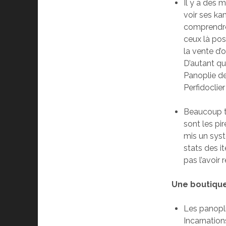
Il y a des 
voir ses kam
comprendre d
ceux là po
la vente d
D’autant qu
Panoplie de
Perfidoclie
Beaucoup t
sont les pi
mis un sys
stats des i
pas l’avoir 
Une boutique 
Les panopli
Incarnation