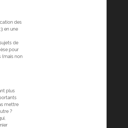
ication des
(3 en une
e
sujets de
thèse pour
s (mais non
ant plus
portants
as mettre
utre ?
ui,
nier