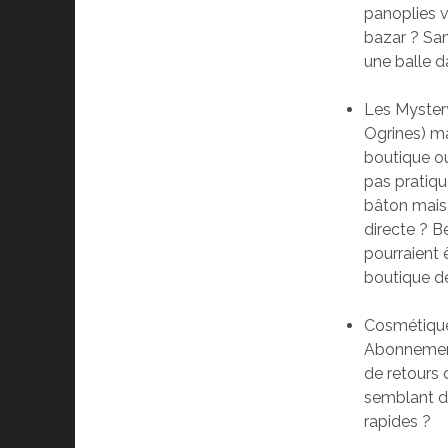
panoplies v
bazar ? Sans
une balle d
Les Mystery
Ogrines) ma
boutique ou
pas pratiqu
bâton mais
directe ? B
pourraient 
boutique d
Cosmétique
Abonnement
de retours 
semblant de
rapides ?