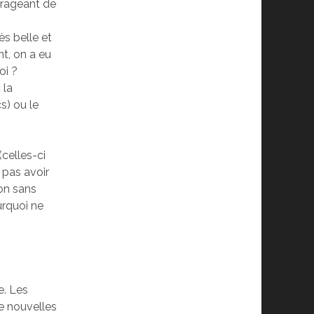
s rageant de
ès belle et
t, on a eu
oi ?
 la
s) ou le
celles-ci
 pas avoir
on sans
urquoi ne
e. Les
e nouvelles