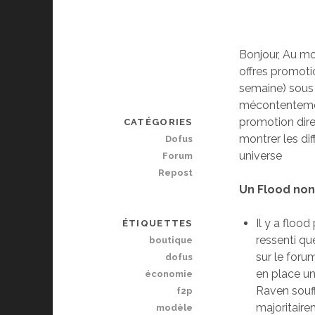
Bonjour, Au mo
offres promoti
semaine) sous 
mécontentement
promotion direc
CATÉGORIES
montrer les di
Dofus
universe
Forum
Repost
Un Flood non
Il y a floo
ÉTIQUETTES
ressenti q
boutique
sur le foru
dofus
en place un
économie
Raven souff
f2p
majoritaire
modèle