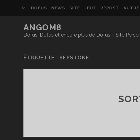
DOFUS
NEWS
SITE
JEUX
REPOST
AUTRE
ANGOM8
Dofus, Dofus et encore plus de Dofus – Site Per
ÉTIQUETTE :
SEPSTONE
SOR