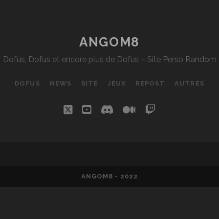
DE
BASICFIX
ANGOM8
Dofus, Dofus et encore plus de Dofus – Site Perso Random
DOFUS
NEWS
SITE
JEUX
REPOST
AUTRES
twitter
youtube
discord
medium
twitch
ANGOM8 - 2022