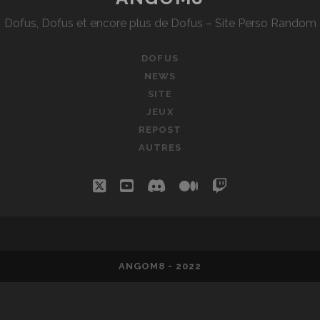
TICK
Dofus, Dofus et encore plus de Dofus – Site Perso Random
OU
MAGICA
DE
DOFUS
SPELL
NEWS
SITE
JEUX
REPOST
AUTRES
twitter
youtube
discord
medium
twitch
ANGOM8 - 2022