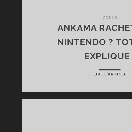
DOFUS
ANKAMA RACHE
NINTENDO ? TO
EXPLIQUE 
A
LIRE L'ARTICLE
R
PA
N
?
T
V
EX
!