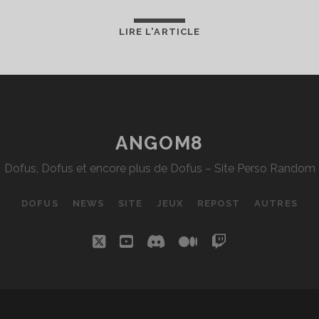
LA
LIRE L'ARTICLE
SWITCH
ANGOM8
Dofus, Dofus et encore plus de Dofus – Site Perso Random
DOFUS
NEWS
SITE
JEUX
REPOST
AUTRES
twitter
youtube
discord
medium
twitch