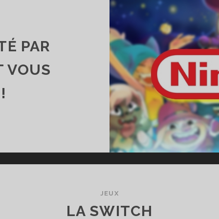
TÉ PAR
T VOUS
!
NKAMA
ACHETÉ
R
INTENDO
OT
OUS
JEUX
PLIQUE
LA SWITCH