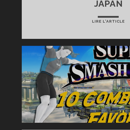
JAPAN
S
LIRE L'ARTICLE
B
U
:
LE
P
Q
J’
LE
P
E
BI
JA