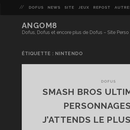
DOFUS
NEWS
SITE
JEUX
REPOST
AUTRE
ANGOM8
Dofus, Dofus et encore plus de Dofus – Site Per
ÉTIQUETTE :
NINTENDO
DOFUS
SMASH BROS ULTIM
PERSONNAGES
J’ATTENDS LE PLUS