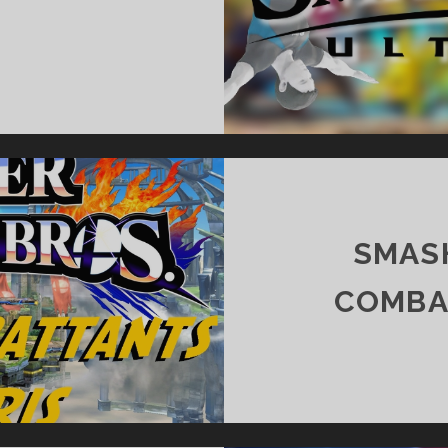
MASH
ROS
LTIMATE
S
ERSONNAGES
UE
ATTENDS
SMASH
LUS
COMBA
T
LAN
PAN