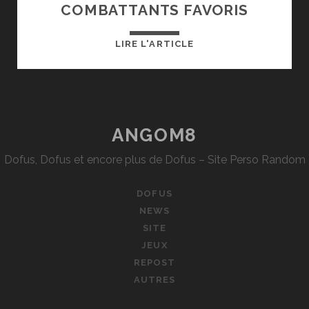
COMBATTANTS FAVORIS
SMASH
LIRE L'ARTICLE
BROS
:
MES
10
COMBATTANTS
ANGOM8
FAVORIS
Dofus, Dofus et encore plus de Dofus – Site Perso Random
DOFUS
NEWS
SITE
JEUX
REPOST
AUTRES