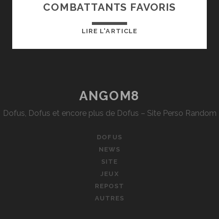
COMBATTANTS FAVORIS
SMASH
LIRE L'ARTICLE
BROS
:
MES
10
COMBATTANTS
ANGOM8
FAVORIS
Dofus, Dofus et encore plus de Dofus – Site Perso Random
DOFUS
NEWS
SITE
JEUX
REPOST
AUTRES