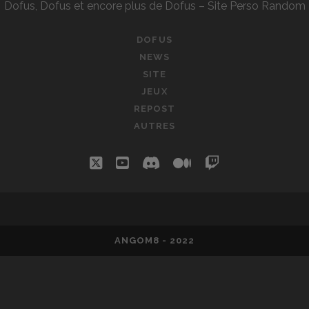
Dofus, Dofus et encore plus de Dofus – Site Perso Random
DOFUS
NEWS
SITE
JEUX
REPOST
AUTRES
twitter
youtube
discord
medium
twitch
ANGOM8 - 2022